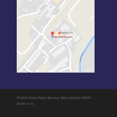
© 2026 Glass Atelier Morava. Web vytvořilo
GRAPA
Studio s.r.o.