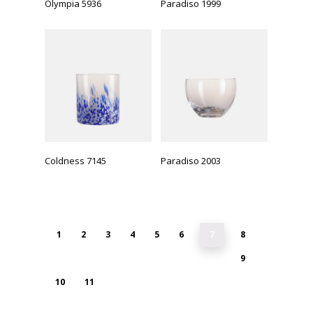
Olympia 5936
Paradiso 1999
Coldness 7145
Paradiso 2003
1
2
3
4
5
6
7
8
9
10
11