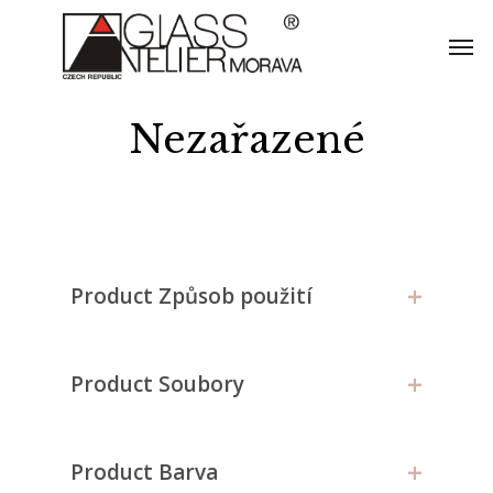
Skip
Men
to
main
content
Nezařazené
+
Product Způsob použití
+
Product Soubory
+
Product Barva