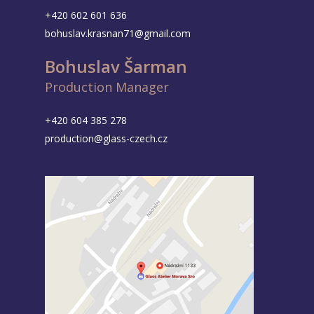
+420 602 601 636
bohuslav.krasnan71@gmail.com
Bohuslav Šarman
Production Manager
+420 604 385 278
production@glass-czech.cz