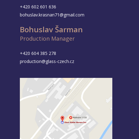
+420 602 601 636
bohuslav.krasnan71@gmail.com
Bohuslav Šarman
Production Manager
+420 604 385 278
production@glass-czech.cz