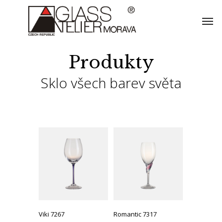
Skip
Men
to
main
content
Produkty
Sklo všech barev světa
Viki 7267
Romantic 7317