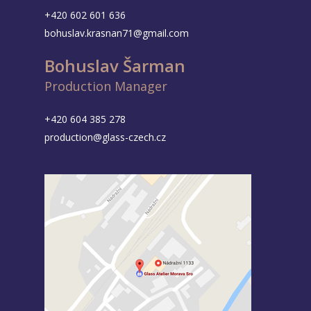
+420 602 601 636
bohuslav.krasnan71@gmail.com
Bohuslav Šarman
Production Manager
+420 604 385 278
production@glass-czech.cz