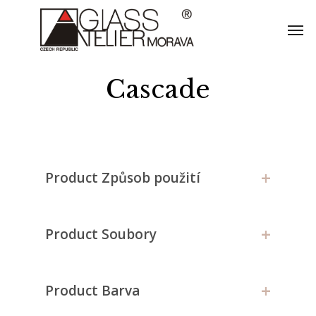
Skip
Men
to
main
content
Cascade
+
Product Způsob použití
+
Product Soubory
+
Product Barva