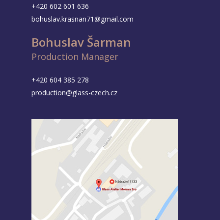
+420 602 601 636
bohuslav.krasnan71@gmail.com
Bohuslav Šarman
Production Manager
+420 604 385 278
production@glass-czech.cz