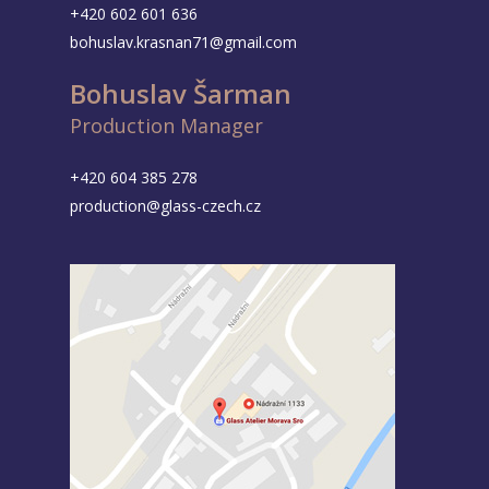
+420 602 601 636
bohuslav.krasnan71@gmail.com
Bohuslav Šarman
Production Manager
+420 604 385 278
production@glass-czech.cz