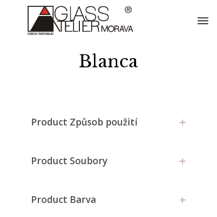
Skip
Men
to
main
content
Blanca
+
Product Způsob použití
+
Product Soubory
+
Product Barva