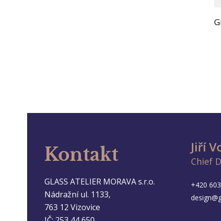
G
Jiří 
Kontakt
Chief 
GLASS ATELIER MORAVA s.r.o.
+420 603
Nádražní ul. 1133,
design@g
763 12 Vizovice
IČ: 253 44 650