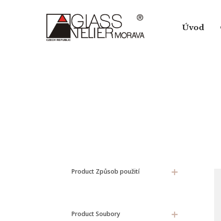
Skip
to
Úvod
main
content
+
Product Způsob použití
+
Product Soubory