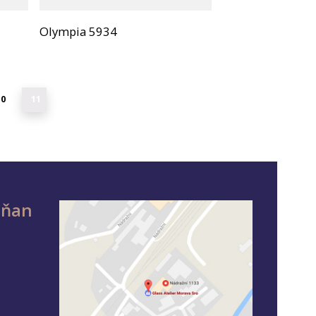
Olympia 5934
10
11
sňan