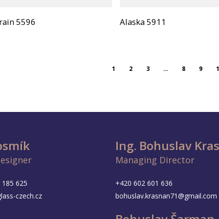
rain 5596
Alaska 5911
1
2
3
…
8
9
Vosmík
Ing. Bohuslav Kra
Designer
Managing Director
 185 625
+420 602 601 636
lass-czech.cz
bohuslav.krasnan71@gmail.com
Bohuslav Šarman