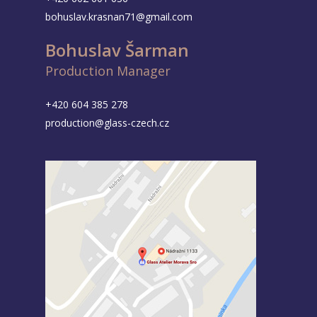
bohuslav.krasnan71@gmail.com
Bohuslav Šarman
Production Manager
+420 604 385 278
production@glass-czech.cz