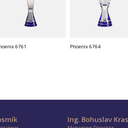
hoenix 6761
Phoenix 6764
Vosmík
Ing. Bohuslav Kra
Designer
Managing Director