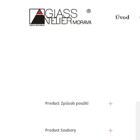
Skip
to
Úvod
main
content
+
Product Způsob použití
+
Product Soubory