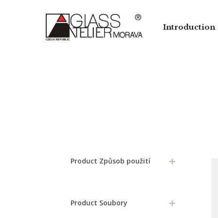
Skip
to
Introduction
main
content
+
Product Způsob použití
+
Product Soubory