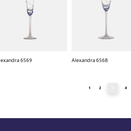
lexandra 6569
Alexandra 6568
1
2
3
4