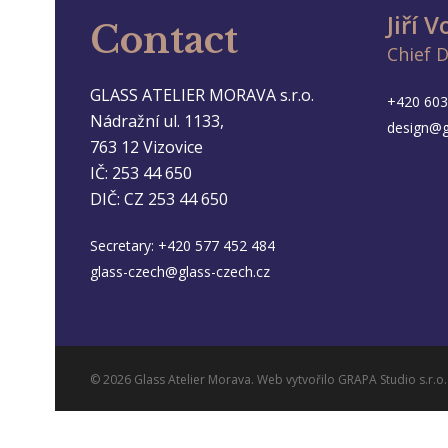
Jiří 
Contact
Chief 
GLASS ATELIER MORAVA s.r.o.
+420 603
Nádražní ul. 1133,
design@g
763 12 Vizovice
IČ: 253 44 650
DIČ: CZ 253 44 650
Secretary:
+420 577 452 484
glass-czech@glass-czech.cz
© 2026 Glass Atelier Morava. Web vytvořilo
GRAPA Studio s.r.o.